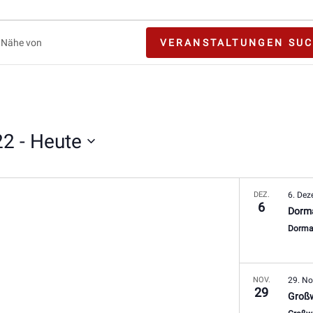
VERANSTALTUNGEN SU
ngen.
22
 - 
Heute
DEZ.
6. De
6
Dorm
Dorm
NOV.
29. N
29
Großw