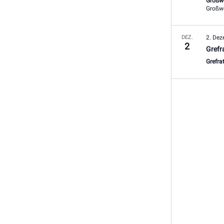
Großw
Großwe
DEZ.
2. De
2
Grefr
Grefra