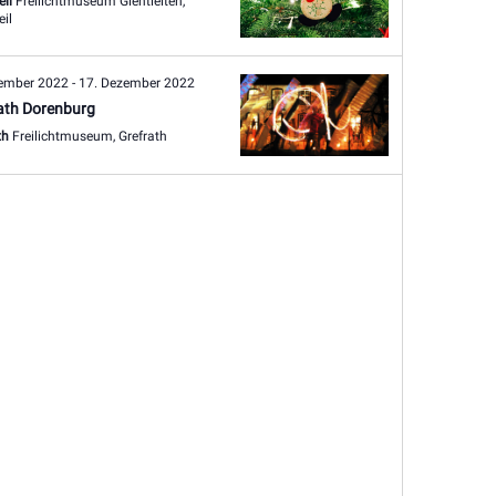
eil
Freilichtmuseum Glentleiten,
il
zember 2022
-
17. Dezember 2022
ath Dorenburg
th
Freilichtmuseum, Grefrath