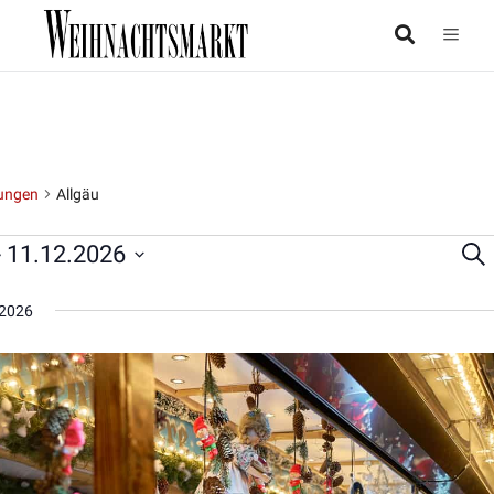
ungen
Allgäu
- 
11.12.2026
Suc
taltungen
Ver
Su
2026
un
Ans
Nav