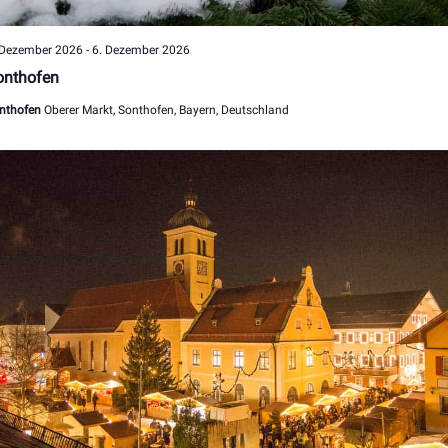
 Dezember 2026
-
6. Dezember 2026
onthofen
nthofen
Oberer Markt, Sonthofen, Bayern, Deutschland