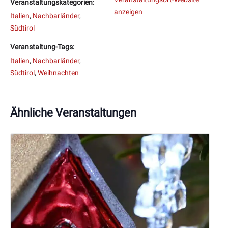
Veranstaltungskategorien:
anzeigen
Italien
,
Nachbarländer
,
Südtirol
Veranstaltung-Tags:
Italien
,
Nachbarländer
,
Südtirol
,
Weihnachten
Ähnliche Veranstaltungen