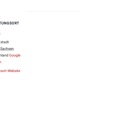
TUNGSORT
a
tstadt
Sachsen
hland
Google
n
sort-Website