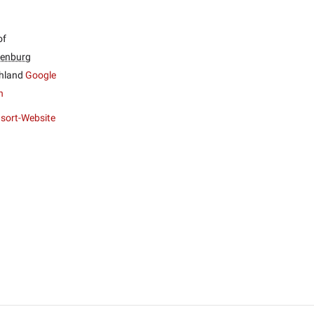
of
enburg
hland
Google
n
sort-Website