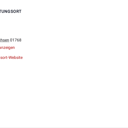
TUNGSORT
chsen
01768
anzeigen
sort-Website