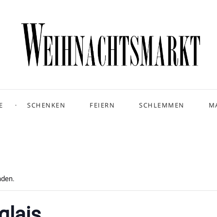
E
SCHENKEN
FEIERN
SCHLEMMEN
M
nden.
glais