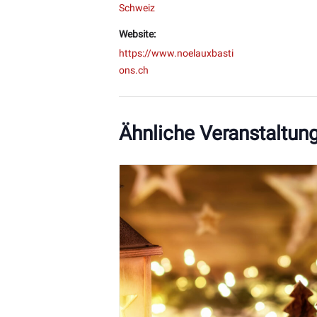
Schweiz
Website:
https://www.noelauxbasti
ons.ch
Ähnliche Veranstaltun