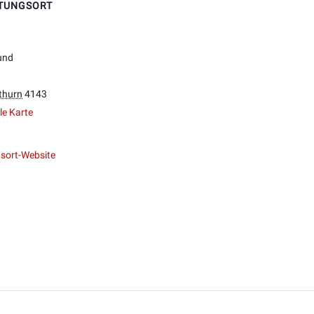
TUNGSORT
 und
thurn
4143
e Karte
sort-Website