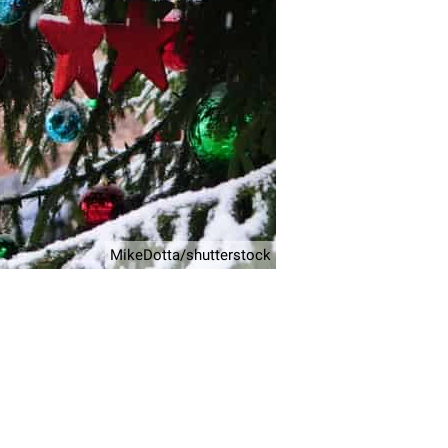
MikeDotta/shutterstock