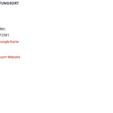
TUNGSORT
en-
72581
oogle Karte
sort-Website