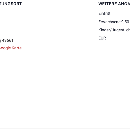
TUNGSORT
WEITERE ANG
Eintritt
Erwachsene 9,50
Kinder/Jugentlic
EUR
n
49661
oogle Karte