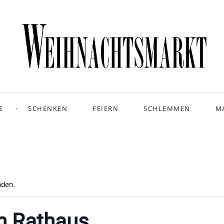
E
SCHENKEN
FEIERN
SCHLEMMEN
M
nden.
n Rathaus