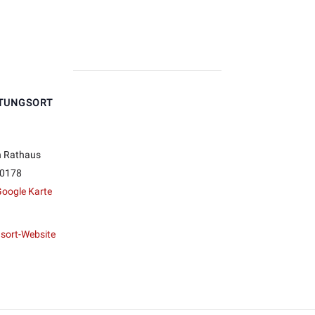
TUNGSORT
n Rathaus
0178
oogle Karte
sort-Website